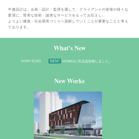
中建設計は、企画・設計・監理を通して、クライアントの皆様の様々な
要望に、堅実な技術・誠実なサービスをもってお応えし、
よりよい建築・社会環境づくりへ貢献していくことが重要なことと考え
ております。
What’s New
NEW!
2026年7月28日
WORKSに作品追加致しました。
New Works