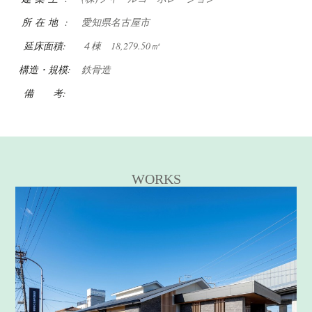
所 在 地 :
愛知県名古屋市
延床面積:
４棟 18,279.50㎡
構造・規模:
鉄骨造
備 考:
WORKS