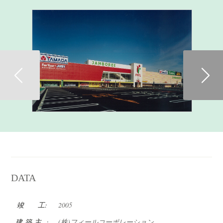
Previous
DATA
竣 工:
2005
建 築 主 :
(株)フィールコーポレーション