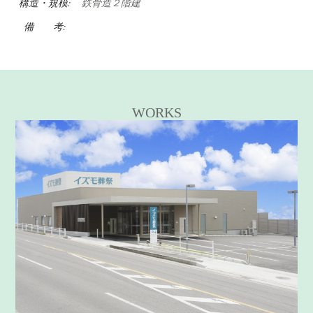
構造・規模:
鉄骨造２階建
備 考:
WORKS