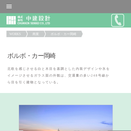
WORKS
商業
ボルボ・カー岡崎
ボルボ・カー岡崎
北欧を感じさせる白と木目を基調とした内装デザインや氷を
イメージさせるガラス面の外観は、交通量の多い248号線か
ら目を引く建物となっている。