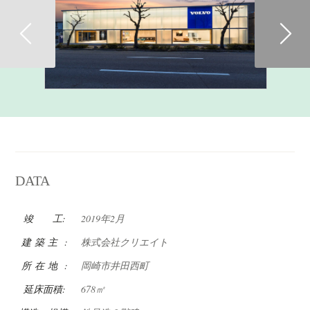
Previous
DATA
竣 工:
2019年2月
建 築 主 :
株式会社クリエイト
所 在 地 :
岡崎市井田西町
延床面積:
678㎡