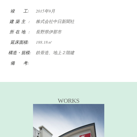
竣 工:
2015年9月
建 築 主 :
株式会社中日新聞社
所 在 地 :
長野県伊那市
延床面積:
188.18㎡
構造・規模:
鉄骨造、地上２階建
備 考:
WORKS