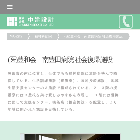
WORKS
精神科病院
(医)豊和会 南豊田病院 社会復帰施設
(医)豊和会 南豊田病院 社会復帰施設
豊田市の南に位置し、母体である精神病院に道路を挟んで隣
接している。生活訓練施設（援護寮）、通所授産施設、 地域
生活支援センターの３施設で構成されている。２，３階の援
護寮にはＲ屋根を架け親しみやすさを表現し、 １階には道路
に面して支援センター、喫茶店（授産施設）を配置し、より
地域に開かれた施設を目指している。