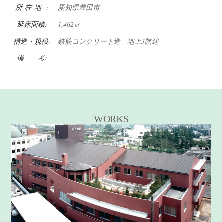
所 在 地 :
愛知県豊田市
延床面積:
1,462㎡
構造・規模:
鉄筋コンクリート造 地上3階建
備 考:
WORKS