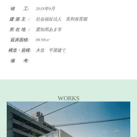
竣 工:
2018年9月
建 築 主 :
社会福祉法人 美和保育園
所 在 地 :
愛知県あま市
延床面積:
89.98㎡
構造・規模:
木造 平屋建て
備 考:
WORKS