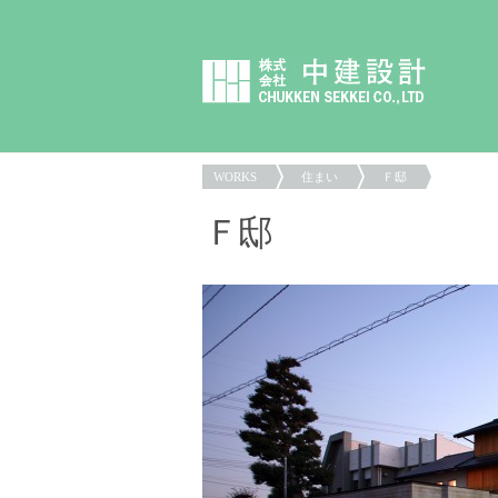
WORKS
住まい
Ｆ邸
Ｆ邸