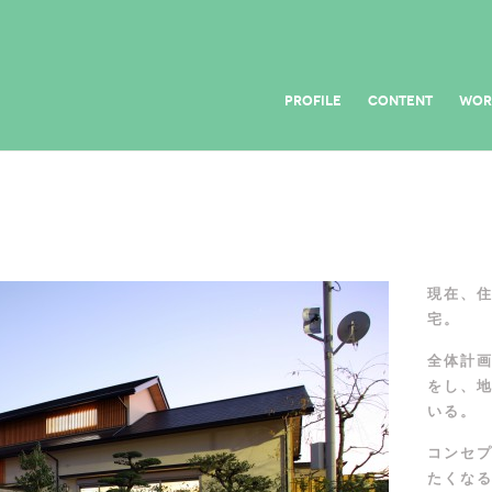
PROFILE
CONTENT
WOR
現在、
宅。
全体計
をし、地
いる。
コンセ
たくな