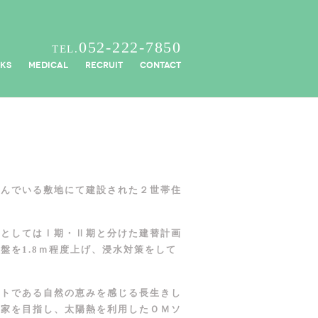
052-222-7850
TEL.
KS
MEDICAL
RECRUIT
CONTACT
住んでいる敷地にて建設された２世帯住
画としてはⅠ期・Ⅱ期と分けた建替計画
盤を1.8ｍ程度上げ、浸水対策をして
プトである自然の恵みを感じる長生きし
る家を目指し、太陽熱を利用したＯＭソ