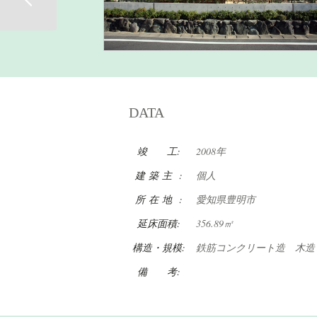
DATA
竣 工:
2008年
建 築 主 :
個人
所 在 地 :
愛知県豊明市
延床面積:
356.89㎡
構造・規模:
鉄筋コンクリート造 木造
備 考: