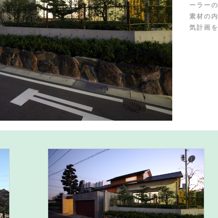
ーラー
素材の
気計画