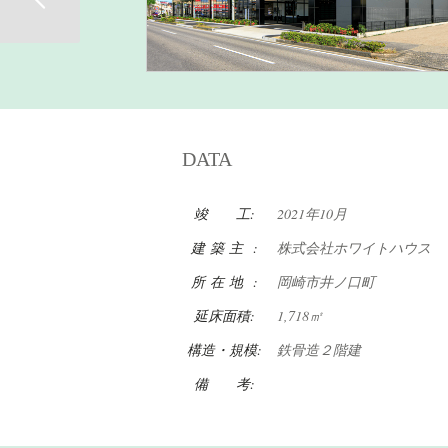
DATA
竣 工:
2021年10月
建 築 主 :
株式会社ホワイトハウス
所 在 地 :
岡崎市井ノ口町
延床面積:
1,718㎡
構造・規模:
鉄骨造２階建
備 考: