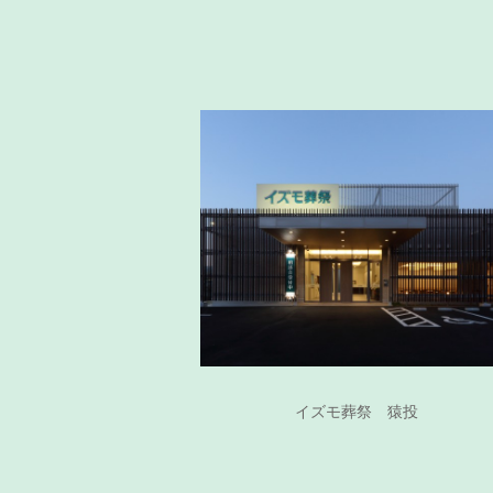
イズモ葬祭 猿投