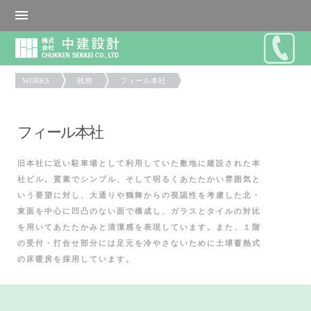
WORKS
執務
フィール本社
フィール本社
旧本社に近い駐車場として利用していた敷地に建設された本
社ビル。質素でシンプル、そして明るくあたたかい雰囲気と
いう要望に対し、大通りや鶴舞からの視認性を考慮した北・
東面を中心に凹凸のない面で構成し、ガラスとタイルの対比
を用いてあたたかみと清潔感を表現しています。また、１階
の受付・打合せ部分には足元を冷やさないために土壌蓄熱式
の床暖房を採用しています。