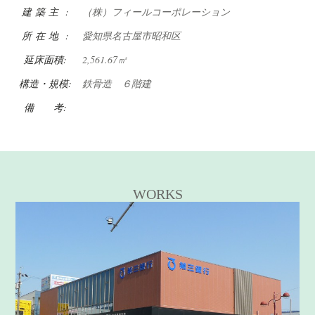
建 築 主 :
（株）フィールコーポレーション
所 在 地 :
愛知県名古屋市昭和区
延床面積:
2,561.67㎡
構造・規模:
鉄骨造 ６階建
備 考:
WORKS