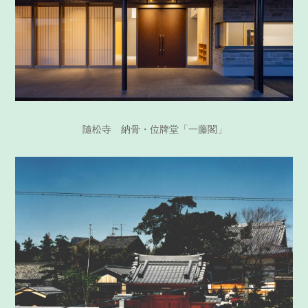
隨松寺 納骨・位牌堂「一藤閣」