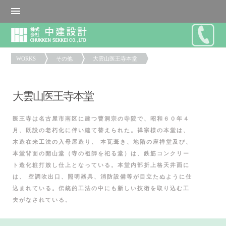
WORKS
その他
大雲山医王寺本堂
大雲山医王寺本堂
医王寺は名古屋市南区に建つ曹洞宗の寺院で、昭和６０年４
月、既設の老朽化に伴い建て替えられた。禅宗様の本堂は、
木造在来工法の入母屋造り、 本瓦葺き、地階の座禅堂及び、
本堂背面の開山堂（寺の祖師を祀る堂）は、鉄筋コンクリー
ト造化粧打放し仕上となっている。本堂内部折上格天井面に
は、 空調吹出口、照明器具、消防設備等が目立たぬように仕
込まれている。伝統的工法の中にも新しい技術を取り込む工
夫がなされている。