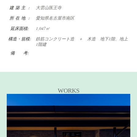
建 築 主 :
大雲山医王寺
所 在 地 :
愛知県名古屋市南区
延床面積:
1,047㎡
構造・規模:
鉄筋コンクリート造 ＋ 木造 地下1階、地上
1階建
備 考:
WORKS