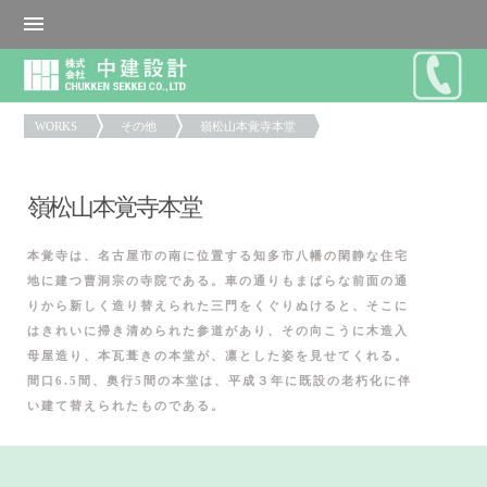
WORKS
その他
嶺松山本覚寺本堂
嶺松山本覚寺本堂
本覚寺は、名古屋市の南に位置する知多市八幡の閑静な住宅
地に建つ曹洞宗の寺院である。車の通りもまばらな前面の通
りから新しく造り替えられた三門をくぐりぬけると、そこに
はきれいに掃き清められた参道があり、その向こうに木造入
母屋造り、本瓦葺きの本堂が、凛とした姿を見せてくれる。
間口6.5間、奥行5間の本堂は、平成３年に既設の老朽化に伴
い建て替えられたものである。