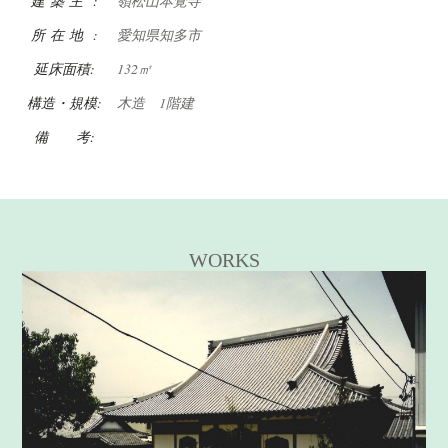
建 築 主 :
嶺松山本覚寺
所 在 地 :
愛知県知多市
延床面積:
132㎡
構造・規模:
木造 1階建
備 考:
WORKS