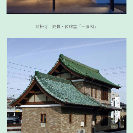
隨松寺 納骨・位牌堂「一藤閣」